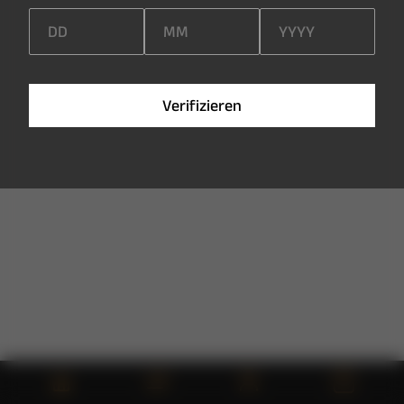
V
e
r
i
f
i
z
i
e
r
e
n