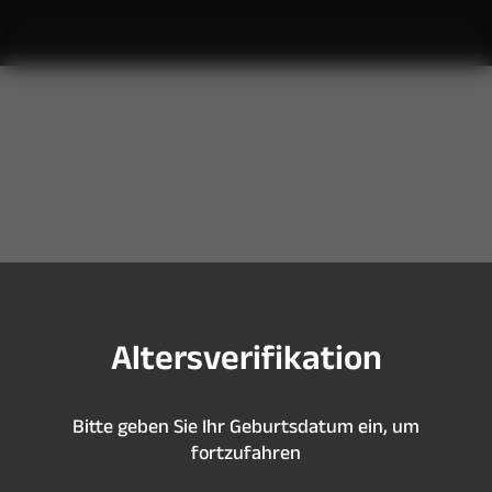
S
i
e
s
i
n
d
z
u
j
u
n
g
,
u
m
d
i
e
s
e
S
e
i
t
e
z
u
b
e
s
u
c
h
e
n
A
l
t
e
r
s
v
e
r
i
f
k
a
t
i
o
n
B
i
t
t
e
g
e
b
e
n
S
i
e
I
h
r
G
e
b
u
r
t
s
d
a
t
u
m
e
i
n
,
u
m
f
o
r
t
z
u
f
a
h
r
e
n