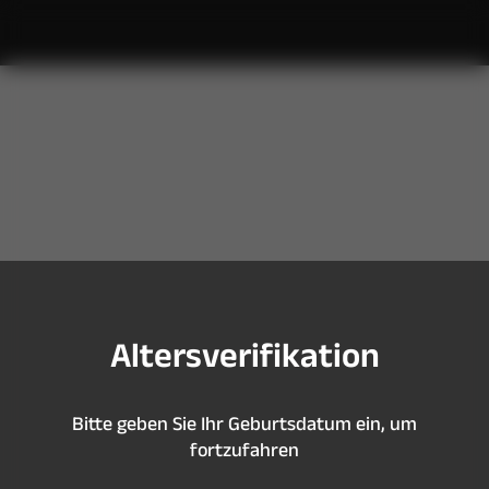
S
i
e
s
i
n
d
z
u
j
u
n
g
,
u
m
d
i
e
s
e
S
e
i
t
e
z
u
b
e
s
u
c
h
e
n
A
l
t
e
r
s
v
e
r
i
f
k
a
t
i
o
n
B
i
t
t
e
g
e
b
e
n
S
i
e
I
h
r
G
e
b
u
r
t
s
d
a
t
u
m
e
i
n
,
u
m
f
o
r
t
z
u
f
a
h
r
e
n