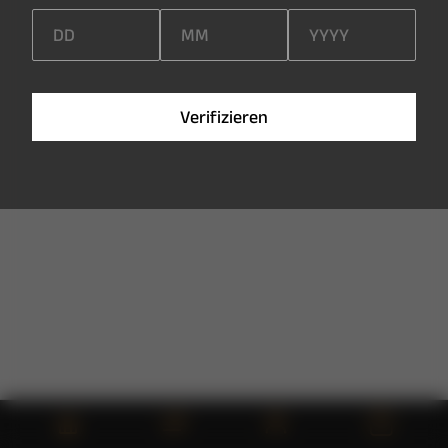
V
e
r
i
f
i
z
i
e
r
e
n