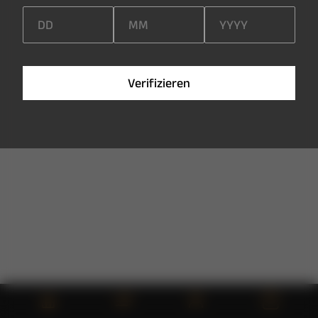
V
e
r
i
f
i
z
i
e
r
e
n