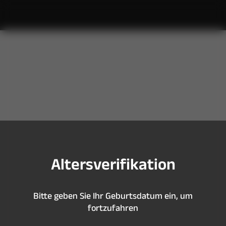
S
i
e
s
i
n
d
z
u
j
u
n
g
,
u
m
d
i
e
s
e
S
e
i
t
e
z
u
b
e
s
u
c
h
e
n
A
l
t
e
r
s
v
e
r
i
f
k
a
t
i
o
n
B
i
t
t
e
g
e
b
e
n
S
i
e
I
h
r
G
e
b
u
r
t
s
d
a
t
u
m
e
i
n
,
u
m
f
o
r
t
z
u
f
a
h
r
e
n