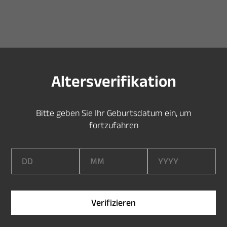
S
i
e
s
i
n
d
z
u
j
u
n
g
,
u
m
d
i
e
s
e
S
e
i
t
e
z
u
b
e
s
u
c
h
e
n
A
l
t
e
r
s
v
e
r
i
f
k
a
t
i
o
n
B
i
t
t
e
g
e
b
e
n
S
i
e
I
h
r
G
e
b
u
r
t
s
d
a
t
u
m
e
i
n
,
u
m
f
o
r
t
z
u
f
a
h
r
e
n
V
e
r
i
f
i
z
i
e
r
e
n