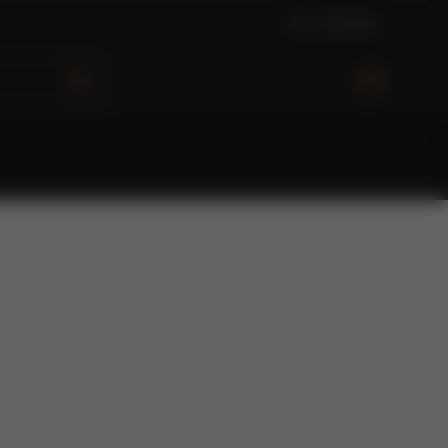
A
n
m
e
l
d
e
n