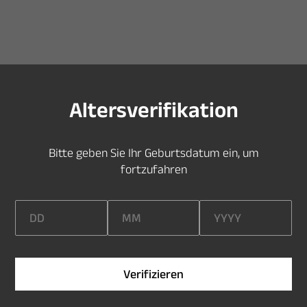
S
i
e
s
i
n
d
z
u
j
u
n
g
,
u
m
d
i
e
s
e
S
e
i
t
e
z
u
b
e
s
u
c
h
e
n
A
l
t
e
r
s
v
e
r
i
f
k
a
t
i
o
n
B
i
t
t
e
g
e
b
e
n
S
i
e
I
h
r
G
e
b
u
r
t
s
d
a
t
u
m
e
i
n
,
u
m
f
o
r
t
z
u
f
a
h
r
e
n
V
e
r
i
f
i
z
i
e
r
e
n