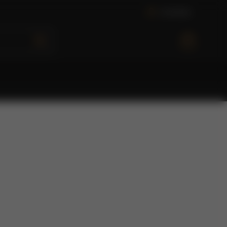
A
n
m
e
l
d
e
n