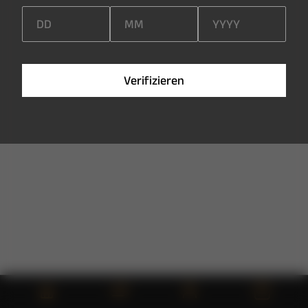
V
e
r
i
f
i
z
i
e
r
e
n