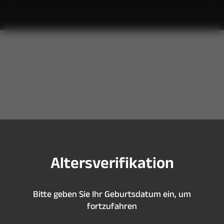
S
i
e
s
i
n
d
z
u
j
u
n
g
,
u
m
d
i
e
s
e
S
e
i
t
e
z
u
b
e
s
u
c
h
e
n
A
l
t
e
r
s
v
e
r
i
f
k
a
t
i
o
n
B
i
t
t
e
g
e
b
e
n
S
i
e
I
h
r
G
e
b
u
r
t
s
d
a
t
u
m
e
i
n
,
u
m
f
o
r
t
z
u
f
a
h
r
e
n