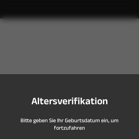
S
i
e
s
i
n
d
z
u
j
u
n
g
,
u
m
d
i
e
s
e
S
e
i
t
e
z
u
b
e
s
u
c
h
e
n
A
l
t
e
r
s
v
e
r
i
f
k
a
t
i
o
n
B
i
t
t
e
g
e
b
e
n
S
i
e
I
h
r
G
e
b
u
r
t
s
d
a
t
u
m
e
i
n
,
u
m
f
o
r
t
z
u
f
a
h
r
e
n