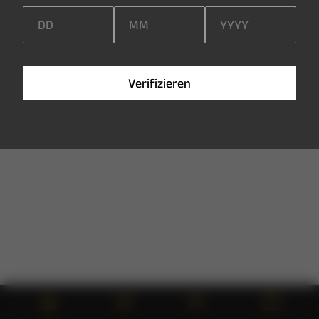
V
e
r
i
f
i
z
i
e
r
e
n