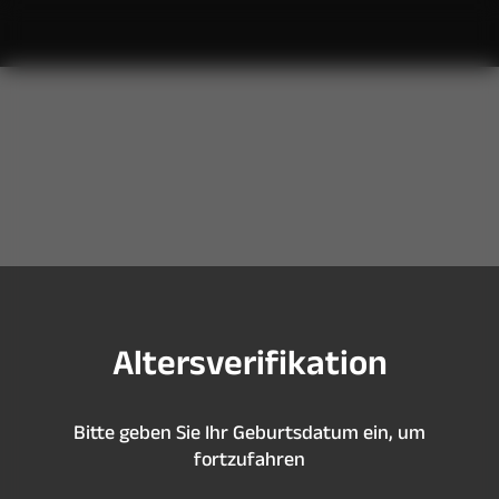
S
i
e
s
i
n
d
z
u
j
u
n
g
,
u
m
d
i
e
s
e
S
e
i
t
e
z
u
b
e
s
u
c
h
e
n
A
l
t
e
r
s
v
e
r
i
f
k
a
t
i
o
n
B
i
t
t
e
g
e
b
e
n
S
i
e
I
h
r
G
e
b
u
r
t
s
d
a
t
u
m
e
i
n
,
u
m
f
o
r
t
z
u
f
a
h
r
e
n