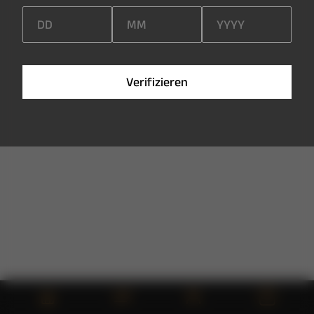
V
e
r
i
f
i
z
i
e
r
e
n