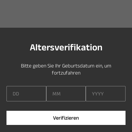
S
i
e
s
i
n
d
z
u
j
u
n
g
,
u
m
d
i
e
s
e
S
e
i
t
e
z
u
b
e
s
u
c
h
e
n
A
l
t
e
r
s
v
e
r
i
f
k
a
t
i
o
n
B
i
t
t
e
g
e
b
e
n
S
i
e
I
h
r
G
e
b
u
r
t
s
d
a
t
u
m
e
i
n
,
u
m
f
o
r
t
z
u
f
a
h
r
e
n
V
e
r
i
f
i
z
i
e
r
e
n