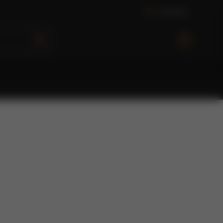
A
n
m
e
l
d
e
n