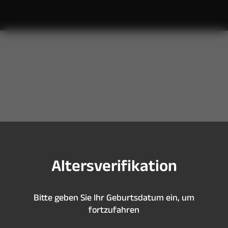
S
i
e
s
i
n
d
z
u
j
u
n
g
,
u
m
d
i
e
s
e
S
e
i
t
e
z
u
b
e
s
u
c
h
e
n
A
l
t
e
r
s
v
e
r
i
f
k
a
t
i
o
n
B
i
t
t
e
g
e
b
e
n
S
i
e
I
h
r
G
e
b
u
r
t
s
d
a
t
u
m
e
i
n
,
u
m
f
o
r
t
z
u
f
a
h
r
e
n