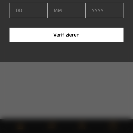
V
e
r
i
f
i
z
i
e
r
e
n