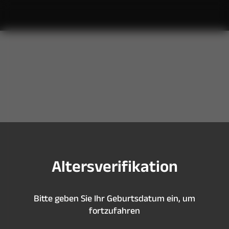
S
i
e
s
i
n
d
z
u
j
u
n
g
,
u
m
d
i
e
s
e
S
e
i
t
e
z
u
b
e
s
u
c
h
e
n
A
l
t
e
r
s
v
e
r
i
f
k
a
t
i
o
n
B
i
t
t
e
g
e
b
e
n
S
i
e
I
h
r
G
e
b
u
r
t
s
d
a
t
u
m
e
i
n
,
u
m
f
o
r
t
z
u
f
a
h
r
e
n