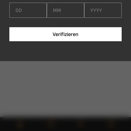
V
e
r
i
f
i
z
i
e
r
e
n