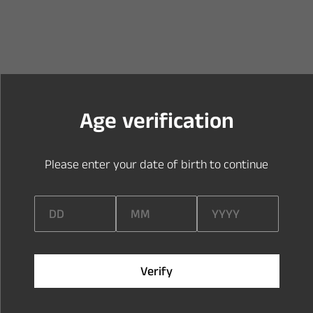
Y
o
u
a
r
e
t
o
o
y
o
u
n
g
t
o
e
n
t
e
r
t
h
i
s
s
i
t
e
A
g
e
v
e
r
i
f
c
a
t
i
o
n
P
l
e
a
s
e
e
n
t
e
r
y
o
u
r
d
a
t
e
o
f
b
i
r
t
h
t
o
c
o
n
t
i
n
u
e
V
e
r
i
f
y