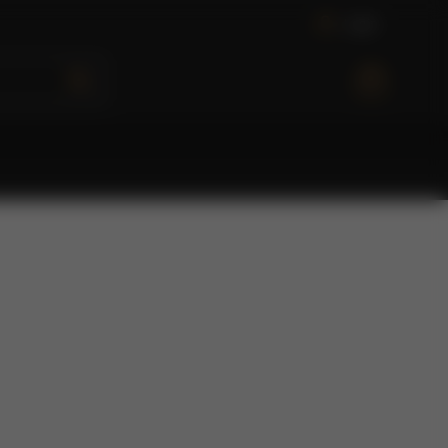
L
o
g
i
n