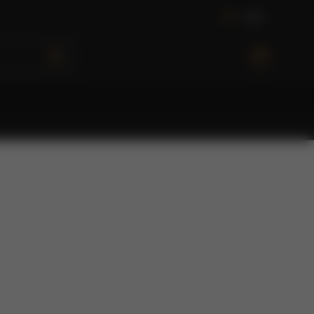
L
o
g
i
n