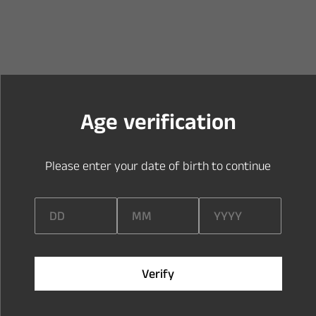
Y
o
u
a
r
e
t
o
o
y
o
u
n
g
t
o
e
n
t
e
r
t
h
i
s
s
i
t
e
A
g
e
v
e
r
i
f
c
a
t
i
o
n
P
l
e
a
s
e
e
n
t
e
r
y
o
u
r
d
a
t
e
o
f
b
i
r
t
h
t
o
c
o
n
t
i
n
u
e
V
e
r
i
f
y