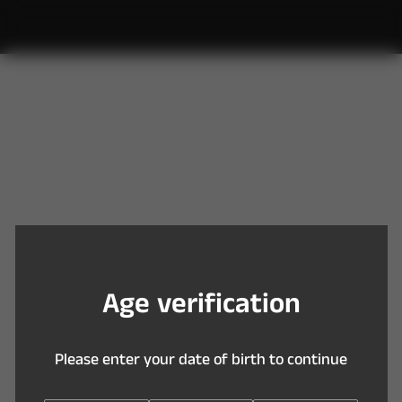
Y
o
u
a
r
e
t
o
o
y
o
u
n
g
t
o
e
n
t
e
r
t
h
i
s
s
i
t
e
A
g
e
v
e
r
i
f
c
a
t
i
o
n
P
l
e
a
s
e
e
n
t
e
r
y
o
u
r
d
a
t
e
o
f
b
i
r
t
h
t
o
c
o
n
t
i
n
u
e