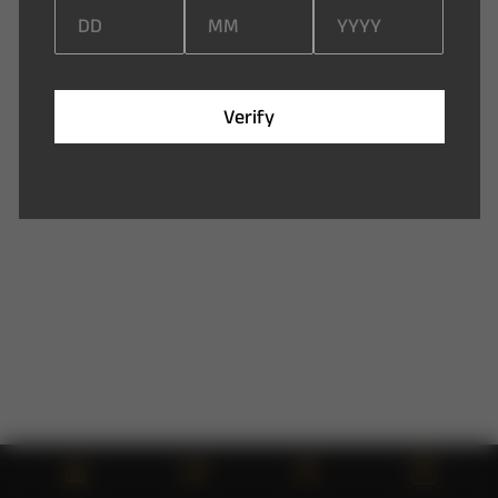
V
e
r
i
f
y