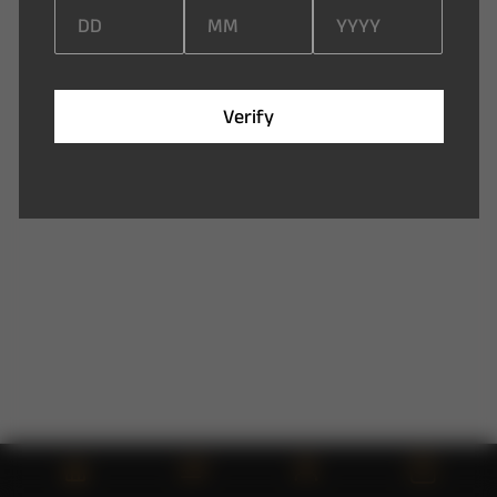
V
e
r
i
f
y