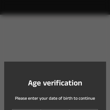
Y
o
u
a
r
e
t
o
o
y
o
u
n
g
t
o
e
n
t
e
r
t
h
i
s
s
i
t
e
A
g
e
v
e
r
i
f
c
a
t
i
o
n
P
l
e
a
s
e
e
n
t
e
r
y
o
u
r
d
a
t
e
o
f
b
i
r
t
h
t
o
c
o
n
t
i
n
u
e