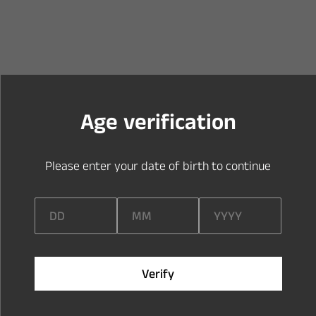
Y
o
u
a
r
e
t
o
o
y
o
u
n
g
t
o
e
n
t
e
r
t
h
i
s
s
i
t
e
A
g
e
v
e
r
i
f
c
a
t
i
o
n
P
l
e
a
s
e
e
n
t
e
r
y
o
u
r
d
a
t
e
o
f
b
i
r
t
h
t
o
c
o
n
t
i
n
u
e
V
e
r
i
f
y