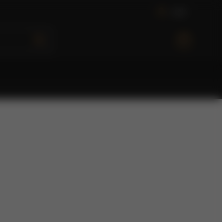
L
o
g
i
n