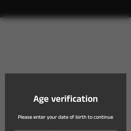
Y
o
u
a
r
e
t
o
o
y
o
u
n
g
t
o
e
n
t
e
r
t
h
i
s
s
i
t
e
A
g
e
v
e
r
i
f
c
a
t
i
o
n
P
l
e
a
s
e
e
n
t
e
r
y
o
u
r
d
a
t
e
o
f
b
i
r
t
h
t
o
c
o
n
t
i
n
u
e