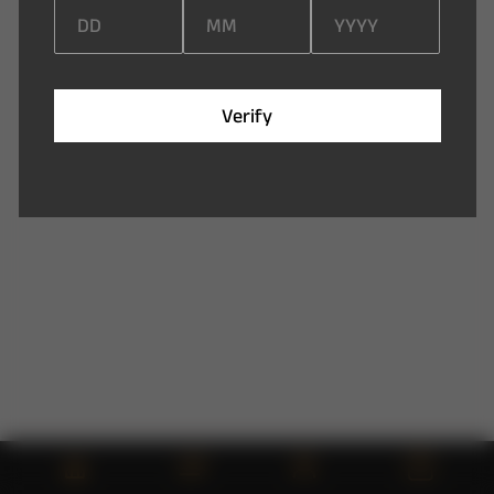
V
e
r
i
f
y