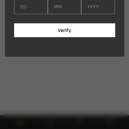
V
e
r
i
f
y