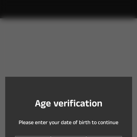
Y
o
u
a
r
e
t
o
o
y
o
u
n
g
t
o
e
n
t
e
r
t
h
i
s
s
i
t
e
A
g
e
v
e
r
i
f
c
a
t
i
o
n
P
l
e
a
s
e
e
n
t
e
r
y
o
u
r
d
a
t
e
o
f
b
i
r
t
h
t
o
c
o
n
t
i
n
u
e