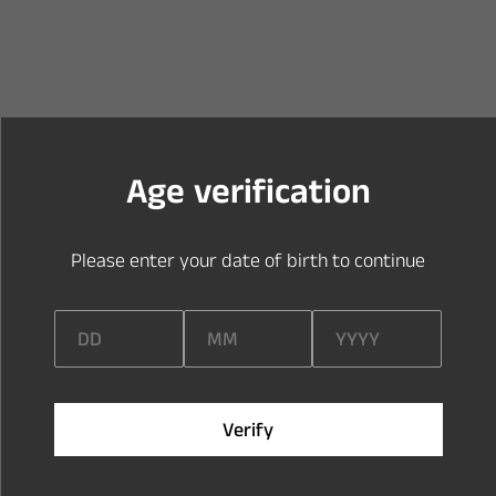
Y
o
u
a
r
e
t
o
o
y
o
u
n
g
t
o
e
n
t
e
r
t
h
i
s
s
i
t
e
A
g
e
v
e
r
i
f
c
a
t
i
o
n
P
l
e
a
s
e
e
n
t
e
r
y
o
u
r
d
a
t
e
o
f
b
i
r
t
h
t
o
c
o
n
t
i
n
u
e
V
e
r
i
f
y