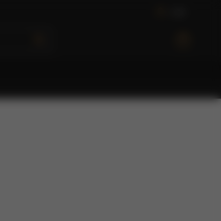
L
o
g
i
n