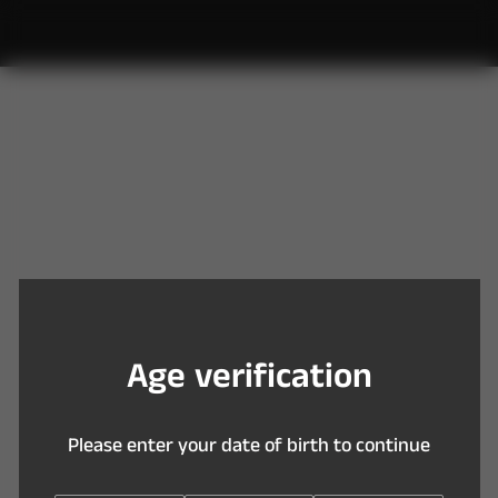
Y
o
u
a
r
e
t
o
o
y
o
u
n
g
t
o
e
n
t
e
r
t
h
i
s
s
i
t
e
A
g
e
v
e
r
i
f
c
a
t
i
o
n
P
l
e
a
s
e
e
n
t
e
r
y
o
u
r
d
a
t
e
o
f
b
i
r
t
h
t
o
c
o
n
t
i
n
u
e