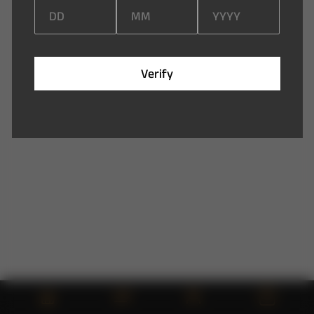
V
e
r
i
f
y