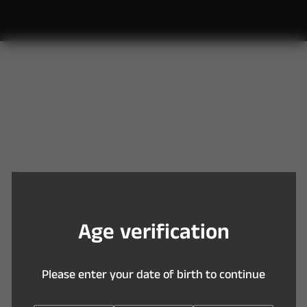
Y
o
u
a
r
e
t
o
o
y
o
u
n
g
t
o
e
n
t
e
r
t
h
i
s
s
i
t
e
A
g
e
v
e
r
i
f
c
a
t
i
o
n
P
l
e
a
s
e
e
n
t
e
r
y
o
u
r
d
a
t
e
o
f
b
i
r
t
h
t
o
c
o
n
t
i
n
u
e