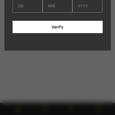
V
e
r
i
f
y