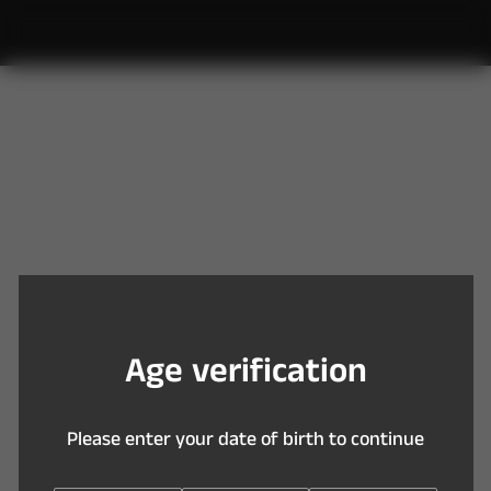
Y
o
u
a
r
e
t
o
o
y
o
u
n
g
t
o
e
n
t
e
r
t
h
i
s
s
i
t
e
A
g
e
v
e
r
i
f
c
a
t
i
o
n
P
l
e
a
s
e
e
n
t
e
r
y
o
u
r
d
a
t
e
o
f
b
i
r
t
h
t
o
c
o
n
t
i
n
u
e