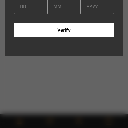
V
e
r
i
f
y